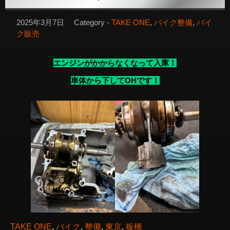
2025年3月7日
Category -
TAKE ONE
,
バイク整備
,
バイ
ク販売
エンジンがかからなくなって入庫！
車体から下してOHです！
TAKE ONE
, 
バイク
, 
整備
, 
東京
, 
板橋